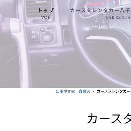
トップ
カースタレンタカー八千
TOP
CAR RENTA
出張車買取 轟商店
>
カースタレンタカー
カース