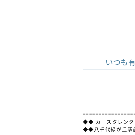
いつも
================
◆◆ カースタレン
◆◆八千代緑が丘駅