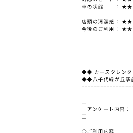
車の状態 ： ★★
店頭の清潔感： ★
今後のご利用： ★
================
◆◆ カースタレン
◆◆八千代緑が丘駅
================
□----------------
アンケート
内容：
□----------------
◇ご利用内容