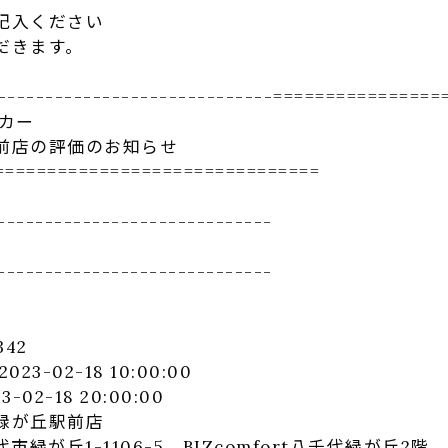
記入ください
だきます。
------------
-----------------============
====
タカー
前店の
評価
のお知らせ
==============
=================
-------------
----------------
-------------
----------------
42
3-02-18 10:00:00
-18 20:00:00
緑が丘駅前店
丘1-1106-5 BIZcomfort八千代緑が丘2階