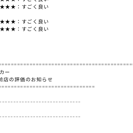
★★★：すごく良い
★★★★：すごく良い
★★★★：すごく良い
================================
===========
タカー
前店の評価のお知らせ
==============
=================
-------------
----------------
-------------
----------------