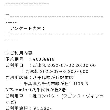
=================
□-----------------------------
-----------
-----
アンケート
内容：
□-----------------------------
-----------
-----
◇ご利用内容
予約番号 ：A0358816
ご利用日 ：ご出発 2022-07-02 20:00:00
：ご返却 2022-07-03 20:00:00
ご利用
店
舗：
八千代
緑が丘
駅
前
店
：千葉県
八千代
市
緑が丘
1-1106-5
BIZcomfort
八千代
緑が丘
2階
ご利用車 ：軽コンパクト (ワゴンＲ・ヴィッツ
など)
ご利用金額：￥5,360-