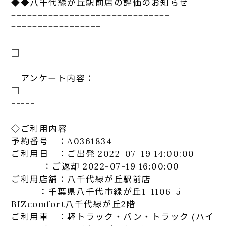
◆◆
八千代
緑が丘
駅
前
店
の評価のお知らせ
==============================
=================
□-----------------------------
-----------
-----
アンケート
内容：
□-----------------------------
-----------
-----
◇ご利用内容
予約番号 ：A0361834
ご利用日 ：ご出発 2022-07-19 14:00:00
：ご返却 2022-07-19 16:00:00
ご利用
店
舗：
八千代
緑が丘
駅
前
店
：千葉県
八千代
市
緑が丘
1-1106-5
BIZcomfort
八千代
緑が丘
2階
ご利用車 ：軽トラック・バン・トラック (ハイ