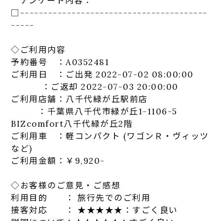
アンケート
内容：
□-----------------------------
-----------
-----
◇ご利用内容
予約番号 ：A0352481
ご利用日 ：ご出発 2022-07-02 08:00:00
：ご返却 2022-07-03 20:00:00
ご利用
店
舗：
八千代
緑が丘
駅
前
店
：千葉県
八千代
市
緑が丘
1-1106-5
BIZcomfort
八千代
緑が丘
2階
ご利用車 ：軽コンパクト (ワゴンＲ・ヴィッツ
など)
ご利用金額：￥9,920-
◇お客様のご意見・ご感想
利用目的 ： 旅行先でのご利用
接客対応 ： ★★★★★：すごく良い