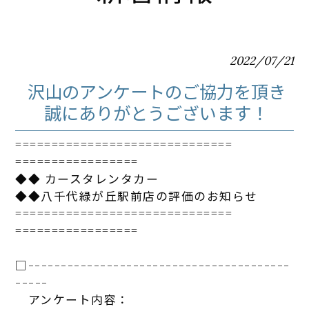
2022/07/21
沢山のアンケートのご協力を頂き
誠にありがとうございます！
==============================
=================
◆◆ カースタレンタカー
◆◆
八千代
緑が丘
駅
前
店
の評価のお知らせ
==============================
=================
□-----------------------------
-----------
-----
アンケート
内容：