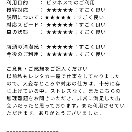
利用目的 ： ビジネスでのご利用
接客対応 ： ★★★★★：
す
ごく良い
説明について：★★★★★：
す
ごく良い
対応スピード： ★★★★★：
す
ごく良い
車の状態 ： ★★★★★：
す
ごく良い
店頭の清潔感： ★★★★★：
す
ごく良い
今後のご利用： ★★★★★：
す
ごく良い
ご意見・ご感想をご記入ください
以前私も
レンタカ
ー屋で仕事をしておりまし
た
ので、大変なところ
や対応の仕方は、十分に存
じ上げている中、ストレスなく、
ま
た
こちらの
無理難題をお聞きい
た
だき、非常に満足し
た
出
会いだ
っ
た
と思っておりま
す
。ま
た
利用させてい
た
だきま
す
。
ありがとうございまし
た
。
==============================