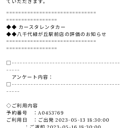
てい
た
だきま
す
。
==============================
=================
◆◆
カー
スタ
レンタカ
ー
◆◆八千代緑が丘駅前店の評価のお知らせ
==============================
=================
□-----------------------------
-----------
-----
アンケート
内容：
□-----------------------------
-----------
-----
◇ご利用内容
予約番号 ：A0453769
ご利用日 ：ご出発 2023-05-13 18:30:00
：ご返却 2023-05-16 18:30:00