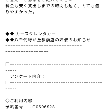
料金も安く貸出しまでの時間も短く、とても借
りや
す
かっ
た
。
==============================
=================
◆◆
カー
スタ
レンタカ
ー
◆◆八千代緑が丘駅前店の評価のお知らせ
==============================
=================
□-----------------------------
-----------
-----
アンケート
内容：
□-----------------------------
-----------
-----
◇ご利用内容
予約番号 ：C0596928