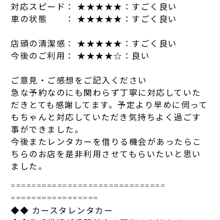
対応スピード： ★★★★★：
す
ごく良い
車の状態 ： ★★★★★：
す
ごく良い
店頭の清潔感： ★★★★★：
す
ごく良い
今後のご利用： ★★★★☆：良い
ご意見・ご感想をご記入ください
急な予約なのにも関わらず丁寧に対応してい
た
だきとても感謝して
ま
す
。予定より早めに伺って
もちゃんと対応してい
た
だき気持ちよ
く過ご
す
事ができまし
た
。
今後ま
た
レンタカ
ーを借りる機会があっ
た
らこ
ちらのお店を是非利
用させてもらい
た
いと思い
まし
た
。
==============================
=================
◆◆
カー
スタ
レンタカ
ー